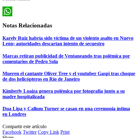
WhatsApp
Notas Relacionadas
Karely Ruiz habría sido víctima de un violento asalto en Nuevo
León; autoridades descartan intento de secuestro
Marcas retiran publicidad de Ventaneando tras polémica por
comentarios de Pedro Sola
Mueren el cantante Oliver Tree y el youtuber Gaspi tras choque
de dos helicópteros en Río de Janeiro
Kimberly Loaiza genera polémica por fotografía junto a su
madre hospitalizada
Dua Lipa y Callum Turner se casan en una ceremonia íntima
en Londres
Compartir este artículo
Facebook
Twitter
Copy Link
Print
Share