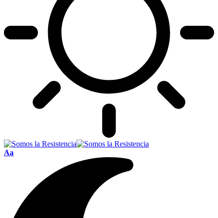
Font
Aa
Resizer