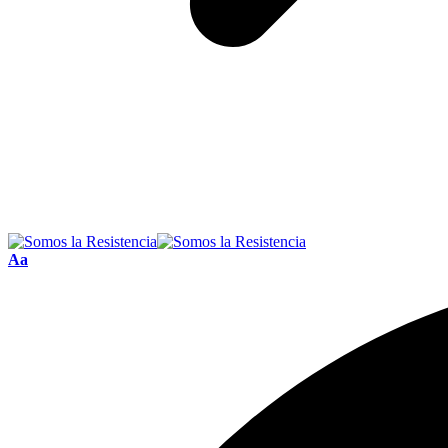
Font
Aa
Resizer