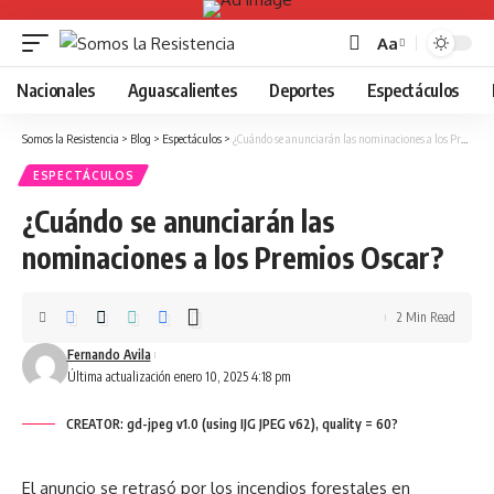
Aa
Font
Resizer
Nacionales
Aguascalientes
Deportes
Espectáculos
Somos la Resistencia
>
Blog
>
Espectáculos
>
¿Cuándo se anunciarán las nominaciones a los Premios Oscar?
ESPECTÁCULOS
¿Cuándo se anunciarán las
nominaciones a los Premios Oscar?
2 Min Read
Fernando Avila
Última actualización enero 10, 2025 4:18 pm
CREATOR: gd-jpeg v1.0 (using IJG JPEG v62), quality = 60?
El anuncio se retrasó por los incendios forestales en