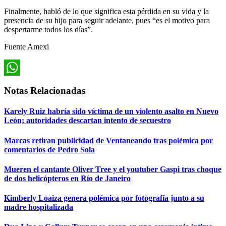
Finalmente, habló de lo que significa esta pérdida en su vida y la
presencia de su hijo para seguir adelante, pues “es el motivo para
despertarme todos los días”.
Fuente Amexi
WhatsApp
Notas Relacionadas
Karely Ruiz habría sido víctima de un violento asalto en Nuevo
León; autoridades descartan intento de secuestro
Marcas retiran publicidad de Ventaneando tras polémica por
comentarios de Pedro Sola
Mueren el cantante Oliver Tree y el youtuber Gaspi tras choque
de dos helicópteros en Río de Janeiro
Kimberly Loaiza genera polémica por fotografía junto a su
madre hospitalizada