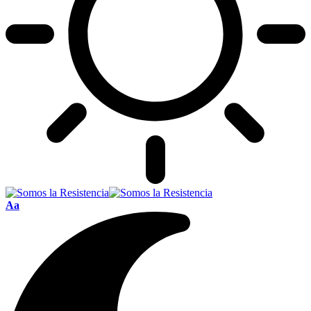
Font
Aa
Resizer