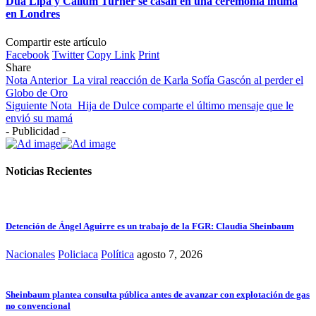
Dua Lipa y Callum Turner se casan en una ceremonia íntima
en Londres
Compartir este artículo
Facebook
Twitter
Copy Link
Print
Share
Nota Anterior
La viral reacción de Karla Sofía Gascón al perder el
Globo de Oro
Siguiente Nota
Hija de Dulce comparte el último mensaje que le
envió su mamá
- Publicidad -
Noticias Recientes
Detención de Ángel Aguirre es un trabajo de la FGR: Claudia Sheinbaum
Nacionales
Policiaca
Política
agosto 7, 2026
Sheinbaum plantea consulta pública antes de avanzar con explotación de gas
no convencional