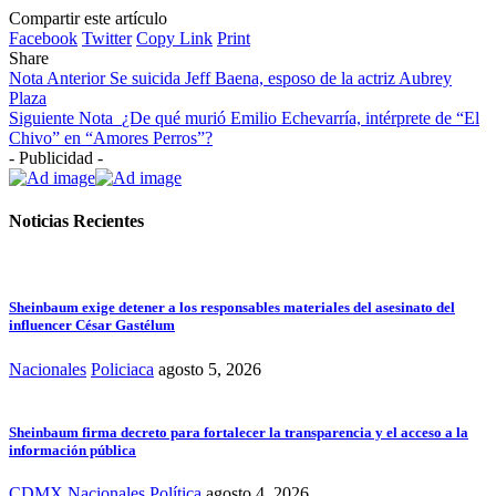
Compartir este artículo
Facebook
Twitter
Copy Link
Print
Share
Nota Anterior
Se suicida Jeff Baena, esposo de la actriz Aubrey
Plaza
Siguiente Nota
¿De qué murió Emilio Echevarría, intérprete de “El
Chivo” en “Amores Perros”?
- Publicidad -
Noticias Recientes
Sheinbaum exige detener a los responsables materiales del asesinato del
influencer César Gastélum
Nacionales
Policiaca
agosto 5, 2026
Sheinbaum firma decreto para fortalecer la transparencia y el acceso a la
información pública
CDMX
Nacionales
Política
agosto 4, 2026