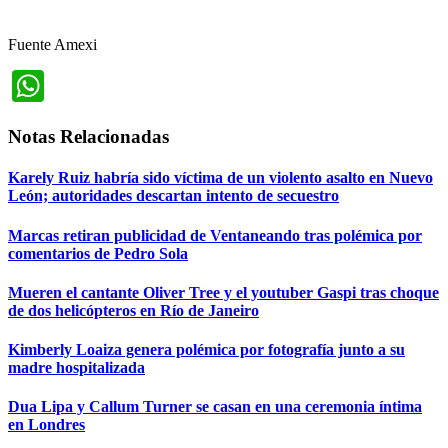
Fuente Amexi
WhatsApp
Notas Relacionadas
Karely Ruiz habría sido víctima de un violento asalto en Nuevo
León; autoridades descartan intento de secuestro
Marcas retiran publicidad de Ventaneando tras polémica por
comentarios de Pedro Sola
Mueren el cantante Oliver Tree y el youtuber Gaspi tras choque
de dos helicópteros en Río de Janeiro
Kimberly Loaiza genera polémica por fotografía junto a su
madre hospitalizada
Dua Lipa y Callum Turner se casan en una ceremonia íntima
en Londres