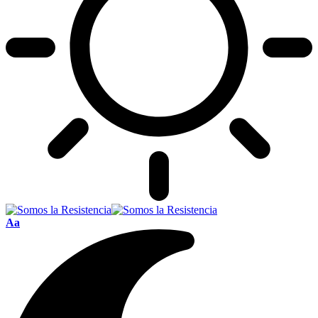
Font
Aa
Resizer