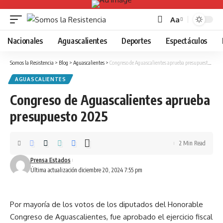
Aa
Font
Resizer
Nacionales
Aguascalientes
Deportes
Espectáculos
Somos la Resistencia
>
Blog
>
Aguascalientes
>
Congreso de Aguascalientes aprueba presupuesto 2025
AGUASCALIENTES
Congreso de Aguascalientes aprueba
presupuesto 2025
2 Min Read
Prensa Estados
Última actualización diciembre 20, 2024 7:55 pm
Por mayoría de los votos de los diputados del Honorable
Congreso de Aguascalientes, fue aprobado el ejercicio fiscal