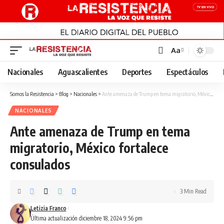
Aa
Font
Resizer
Nacionales
Aguascalientes
Deportes
Espectáculos
Somos la Resistencia
>
Blog
>
Nacionales
>
Ante amenaza de Trump en tema migratorio, México fortalece consulados
NACIONALES
Ante amenaza de Trump en tema
migratorio, México fortalece
consulados
3 Min Read
Letizia Franco
Última actualización diciembre 18, 2024 9:56 pm