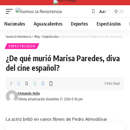
Aa
Font
Resizer
Nacionales
Aguascalientes
Deportes
Espectáculos
Somos la Resistencia
>
Blog
>
Espectáculos
>
¿De qué murió Marisa Paredes, diva del cine español?
ESPECTÁCULOS
¿De qué murió Marisa Paredes, diva
del cine español?
5 Min Read
Fernando Avila
Última actualización diciembre 17, 2024 9:56 pm
La actriz brilló en varios filmes de Pedro Almodóvar