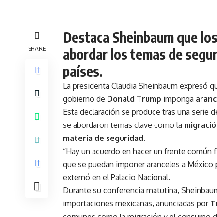
Destaca Sheinbaum que los 
SHARE
abordar los temas de segur
países.
La presidenta Claudia Sheinbaum expresó qu
gobierno de
Donald Trump
imponga
aranc
Esta declaración se produce tras una serie
se abordaron temas clave como la
migració
materia de seguridad
.
“Hay un acuerdo en hacer un frente común fr
que se puedan imponer aranceles a México po
externó en el Palacio Nacional.
Durante su conferencia matutina, Sheinbau
importaciones mexicanas, anunciadas por
T
comunes como la migración y el consumo d