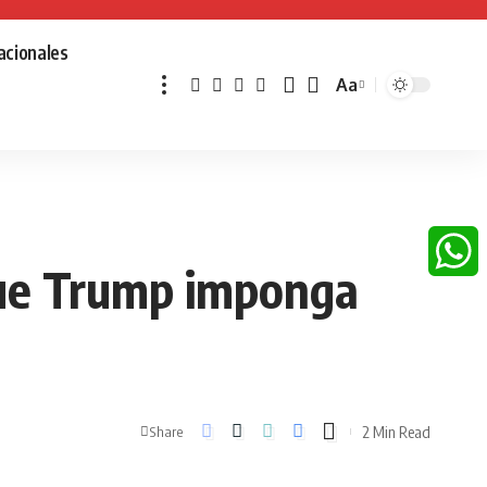
acionales
Aa
Font
Resizer
que Trump imponga
Whats
2 Min Read
Share