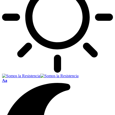
Font
Aa
Resizer