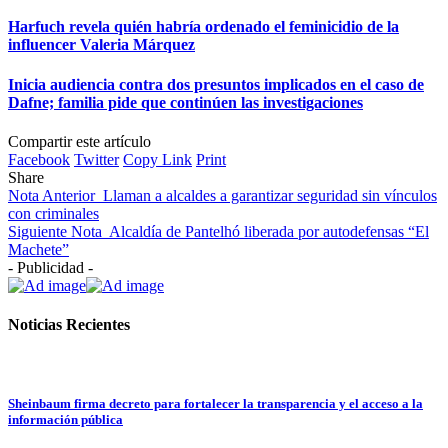
Harfuch revela quién habría ordenado el feminicidio de la
influencer Valeria Márquez
Inicia audiencia contra dos presuntos implicados en el caso de
Dafne; familia pide que continúen las investigaciones
Compartir este artículo
Facebook
Twitter
Copy Link
Print
Share
Nota Anterior
Llaman a alcaldes a garantizar seguridad sin vínculos
con criminales
Siguiente Nota
Alcaldía de Pantelhó liberada por autodefensas “El
Machete”
- Publicidad -
Noticias Recientes
Sheinbaum firma decreto para fortalecer la transparencia y el acceso a la
información pública