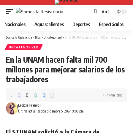
Aa
Font
Resizer
Nacionales
Aguascalientes
Deportes
Espectáculos
Somos la Resistencia
>
Blog
>
Uncategorized
>
En la UNAM hacen falta mil 700 millones para mejorar salarios de los trabajadores
UNCATEGORIZED
En la UNAM hacen falta mil 700
millones para mejorar salarios de los
trabajadores
4 Min Read
Letizia Franco
Última actualización diciembre 5, 2024 9:08 pm
El STUNAM solicitó a la Cámara de