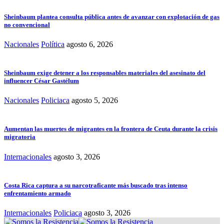
Sheinbaum plantea consulta pública antes de avanzar con explotación de gas
no convencional
Nacionales
Política
agosto 6, 2026
Sheinbaum exige detener a los responsables materiales del asesinato del
influencer César Gastélum
Nacionales
Policiaca
agosto 5, 2026
Aumentan las muertes de migrantes en la frontera de Ceuta durante la crisis
migratoria
Internacionales
agosto 3, 2026
Costa Rica captura a su narcotraficante más buscado tras intenso
enfrentamiento armado
Internacionales
Policiaca
agosto 3, 2026