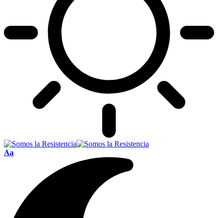
Font
Aa
Resizer