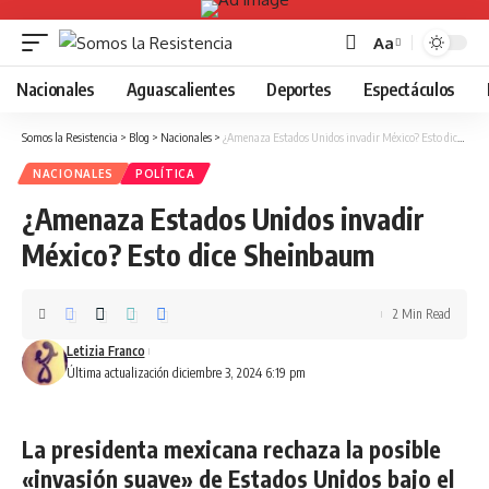
Aa
Font
Resizer
Nacionales
Aguascalientes
Deportes
Espectáculos
Somos la Resistencia
>
Blog
>
Nacionales
>
¿Amenaza Estados Unidos invadir México? Esto dice Sheinbaum
NACIONALES
POLÍTICA
¿Amenaza Estados Unidos invadir
México? Esto dice Sheinbaum
2 Min Read
Letizia Franco
Última actualización diciembre 3, 2024 6:19 pm
La presidenta mexicana rechaza la posible
«invasión suave» de Estados Unidos bajo el