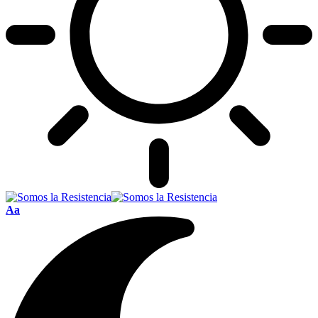
Font
Aa
Resizer