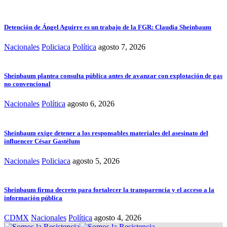
Detención de Ángel Aguirre es un trabajo de la FGR: Claudia Sheinbaum
Nacionales
Policiaca
Política
agosto 7, 2026
Sheinbaum plantea consulta pública antes de avanzar con explotación de gas
no convencional
Nacionales
Política
agosto 6, 2026
Sheinbaum exige detener a los responsables materiales del asesinato del
influencer César Gastélum
Nacionales
Policiaca
agosto 5, 2026
Sheinbaum firma decreto para fortalecer la transparencia y el acceso a la
información pública
CDMX
Nacionales
Política
agosto 4, 2026