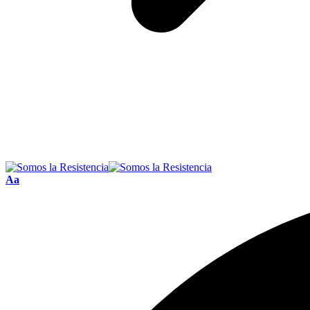
Font
Aa
Resizer