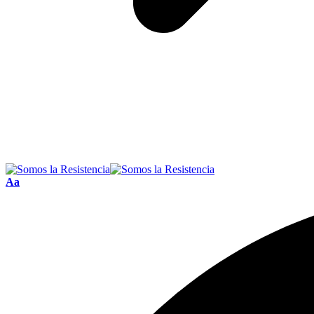
Font
Aa
Resizer