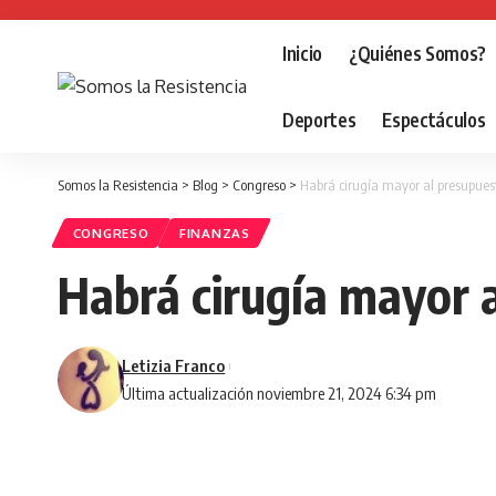
Inicio
¿Quiénes Somos?
Deportes
Espectáculos
Somos la Resistencia
>
Blog
>
Congreso
>
Habrá cirugía mayor al presupues
CONGRESO
FINANZAS
Habrá cirugía mayor 
Letizia Franco
Última actualización noviembre 21, 2024 6:34 pm