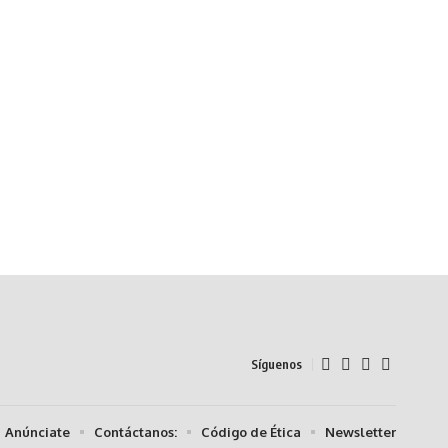
Síguenos
Anúnciate
Contáctanos:
Código de Ética
Newsletter