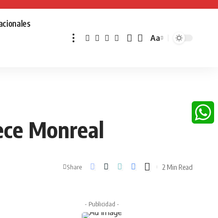
acionales
Aa
Font
Resizer
rece Monreal
Whats
2 Min Read
Share
- Publicidad -