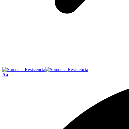
Font
Aa
Resizer