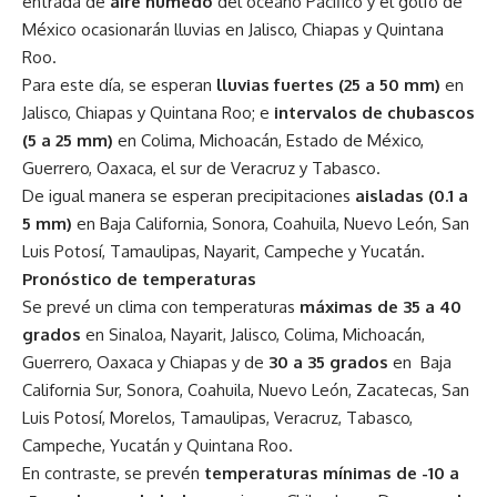
entrada de
aire húmedo
del océano Pacífico y el golfo de
México ocasionarán lluvias en Jalisco, Chiapas y Quintana
Roo.
Para este día, se esperan
lluvias fuertes (25 a 50 mm)
en
Jalisco, Chiapas y Quintana Roo; e
intervalos de chubascos
(5 a 25 mm)
en Colima, Michoacán, Estado de México,
Guerrero, Oaxaca, el sur de Veracruz y Tabasco.
De igual manera se esperan precipitaciones
aisladas (0.1 a
5 mm)
en Baja California, Sonora, Coahuila, Nuevo León, San
Luis Potosí, Tamaulipas, Nayarit, Campeche y Yucatán.
Pronóstico de temperaturas
Se prevé un clima con temperaturas
máximas de
35 a 40
grados
en Sinaloa, Nayarit, Jalisco, Colima, Michoacán,
Guerrero, Oaxaca y Chiapas y de
30 a 35 grados
en Baja
California Sur, Sonora, Coahuila, Nuevo León, Zacatecas, San
Luis Potosí, Morelos, Tamaulipas, Veracruz, Tabasco,
Campeche, Yucatán y Quintana Roo.
En contraste, se prevén
temperaturas mínimas de -10 a