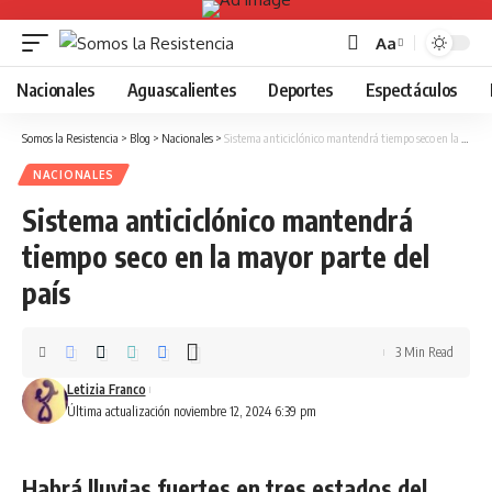
Aa
Font
Resizer
Nacionales
Aguascalientes
Deportes
Espectáculos
Somos la Resistencia
>
Blog
>
Nacionales
>
Sistema anticiclónico mantendrá tiempo seco en la mayor parte del país
NACIONALES
Sistema anticiclónico mantendrá
tiempo seco en la mayor parte del
país
3 Min Read
Letizia Franco
Última actualización noviembre 12, 2024 6:39 pm
Habrá lluvias fuertes en tres estados del