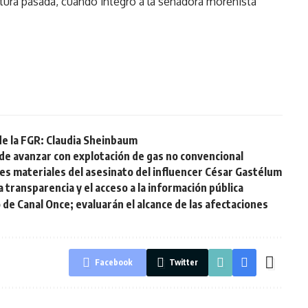
slatura pasada, cuando integró a la senadora morenista
de la FGR: Claudia Sheinbaum
de avanzar con explotación de gas no convencional
s materiales del asesinato del influencer César Gastélum
 transparencia y el acceso a la información pública
 de Canal Once; evaluarán el alcance de las afectaciones
Facebook
Twitter