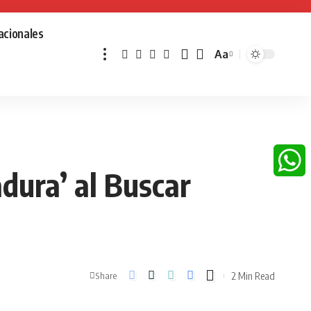
acionales
Aa
Font
Resizer
dura’ al Buscar
Whats
2 Min Read
Share