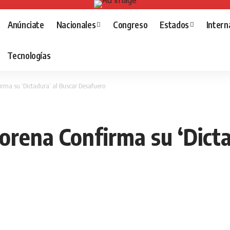
Anúnciate
Nacionales
Congreso
Estados
Intern
Tecnologías
rma su ‘Dictadura’ al Buscar Desafuero
rena Confirma su ‘Dicta