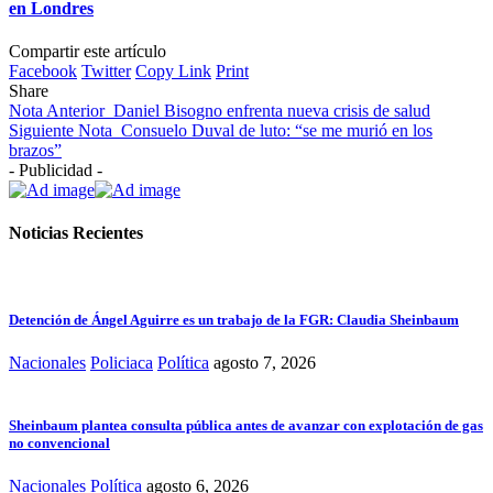
en Londres
Compartir este artículo
Facebook
Twitter
Copy Link
Print
Share
Nota Anterior
Daniel Bisogno enfrenta nueva crisis de salud
Siguiente Nota
Consuelo Duval de luto: “se me murió en los
brazos”
- Publicidad -
Noticias Recientes
Detención de Ángel Aguirre es un trabajo de la FGR: Claudia Sheinbaum
Nacionales
Policiaca
Política
agosto 7, 2026
Sheinbaum plantea consulta pública antes de avanzar con explotación de gas
no convencional
Nacionales
Política
agosto 6, 2026