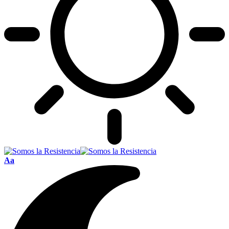
Font
Aa
Resizer