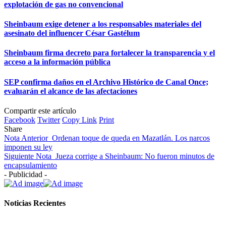
explotación de gas no convencional
Sheinbaum exige detener a los responsables materiales del
asesinato del influencer César Gastélum
Sheinbaum firma decreto para fortalecer la transparencia y el
acceso a la información pública
SEP confirma daños en el Archivo Histórico de Canal Once;
evaluarán el alcance de las afectaciones
Compartir este artículo
Facebook
Twitter
Copy Link
Print
Share
Nota Anterior
Ordenan toque de queda en Mazatlán. Los narcos
imponen su ley
Siguiente Nota
Jueza corrige a Sheinbaum: No fueron minutos de
encapsulamiento
- Publicidad -
Noticias Recientes