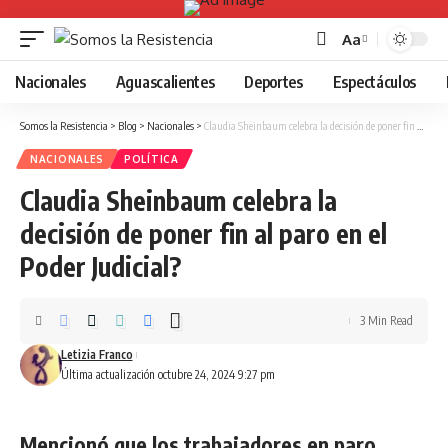
Aa
Font
Resizer
Nacionales
Aguascalientes
Deportes
Espectáculos
Somos la Resistencia
>
Blog
>
Nacionales
>
Claudia Sheinbaum celebra la decisión de poner fin al paro en el Poder Judicial?
NACIONALES
POLÍTICA
Claudia Sheinbaum celebra la
decisión de poner fin al paro en el
Poder Judicial?
3 Min Read
Letizia Franco
Última actualización octubre 24, 2024 9:27 pm
Mencionó que los trabajadores en paro