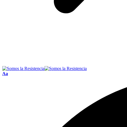
Font
Aa
Resizer