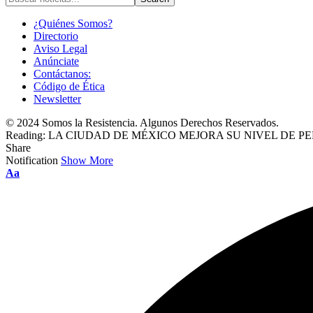
¿Quiénes Somos?
Directorio
Aviso Legal
Anúnciate
Contáctanos:
Código de Ética
Newsletter
© 2024 Somos la Resistencia. Algunos Derechos Reservados.
Reading:
LA CIUDAD DE MÉXICO MEJORA SU NIVEL DE P
Share
Notification
Show More
Font
Aa
Resizer