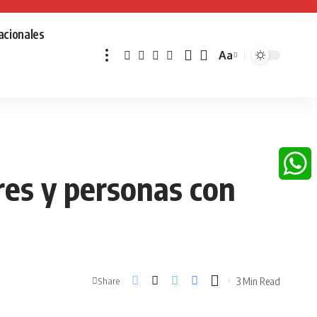
acionales
Aa
Font
Resizer
res y personas con
Whats
3 Min Read
Share