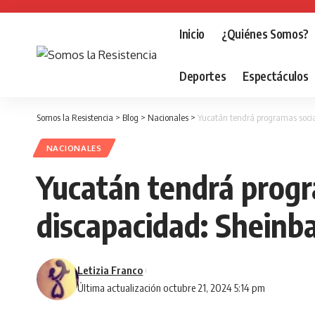
Inicio
¿Quiénes Somos?
Deportes
Espectáculos
Somos la Resistencia
>
Blog
>
Nacionales
>
Yucatán tendrá programas socia
NACIONALES
Yucatán tendrá progr
discapacidad: Shein
Letizia Franco
Última actualización octubre 21, 2024 5:14 pm