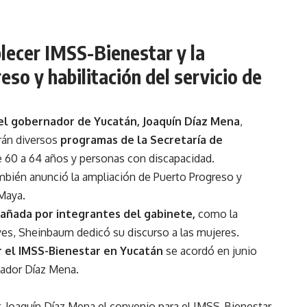
lecer IMSS-Bienestar y la
so y habilitación del servicio de
el gobernador de Yucatán, Joaquín Díaz Mena
,
rán diversos
programas de la Secretaría de
 60 a 64 años y personas con discapacidad.
ambién anunció la ampliación de Puerto Progreso y
 Maya.
ñada por integrantes del gabinete,
como la
eyes, Sheinbaum dedicó su discurso a las mujeres.
 el IMSS-Bienestar en Yucatán
se acordó en junio
ador Díaz Mena.
, Joaquín Díaz Mena el convenio para el IMSS-Bienestar,