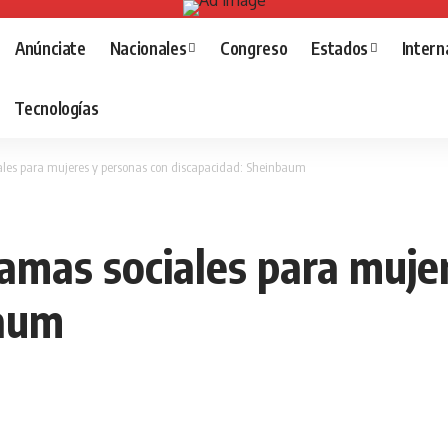
Anúnciate
Nacionales
Congreso
Estados
Intern
Tecnologías
les para mujeres y personas con discapacidad: Sheinbaum
amas sociales para muje
baum