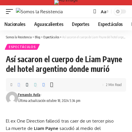
Aa
Font
Resizer
Nacionales
Aguascalientes
Deportes
Espectáculos
Somos la Resistencia
>
Blog
>
Espectáculos
>
Así sacaron el cuerpo de Liam Payne del hotel argentino donde murió
ESPECTÁCULOS
Así sacaron el cuerpo de Liam Payne
del hotel argentino donde murió
2 Min Read
Fernando Avila
Última actualización octubre 18, 2024 5:34 pm
El ex One Direction falleció tras caer de un tercer piso
La muerte de
Liam Payne
sacudió al medio del