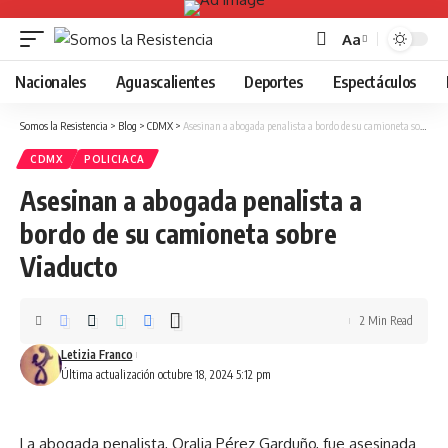
Aa
Font
Resizer
Nacionales
Aguascalientes
Deportes
Espectáculos
Somos la Resistencia
>
Blog
>
CDMX
>
Asesinan a abogada penalista a bordo de su camioneta sobre Viaducto
CDMX
POLICIACA
Asesinan a abogada penalista a
bordo de su camioneta sobre
Viaducto
2 Min Read
Letizia Franco
Última actualización octubre 18, 2024 5:12 pm
La abogada penalista, Oralia Pérez Garduño, fue asesinada