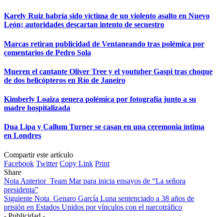
Karely Ruiz habría sido víctima de un violento asalto en Nuevo
León; autoridades descartan intento de secuestro
Marcas retiran publicidad de Ventaneando tras polémica por
comentarios de Pedro Sola
Mueren el cantante Oliver Tree y el youtuber Gaspi tras choque
de dos helicópteros en Río de Janeiro
Kimberly Loaiza genera polémica por fotografía junto a su
madre hospitalizada
Dua Lipa y Callum Turner se casan en una ceremonia íntima
en Londres
Compartir este artículo
Facebook
Twitter
Copy Link
Print
Share
Nota Anterior
Team Mar para inicia ensayos de “La señora
presidenta”
Siguiente Nota
Genaro García Luna sentenciado a 38 años de
prisión en Estados Unidos por vínculos con el narcotráfico
- Publicidad -