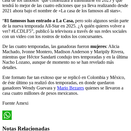
casa de los famosos” que comenzará a transmitirse en 2025 y que
tendrá lo mejor de las cuatro ediciones que ya lleva realizando desde
2021 ahora bajo el nombre de «La casa de los famosos all stars».
“
81 famosos han entrado a La Casa,
pero solo algunos serán parte
de la nueva temporada All-Star en 2025. ¿A quién quieres volver a
ver? #LCDLF5”, publicó la televisora a través de sus redes sociales
con un video con los rostros de todos los concursantes.
De las cuatro temporadas, las ganadoras fueron
mujeres
: Alicia
Machado, Ivonne Montero, Madison Anderson y Maripily Rivera,
mientras que Héctor Sandarti condujo tres temporadas y en la última
Nacho Lozano, aunque de momento no se han revelado más
detalles.
Este formato fue tan exitoso que se replicó en Colombia y México,
de éste último ya realizó dos temporadas, en donde quedaron
ganadores Wendy Guevara y
Mario Bezares
quienes se llevaron a
casa cuatro millones de pesos mexicanos.
Fuente Amexi
WhatsApp
Notas Relacionadas