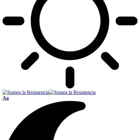
Font
Aa
Resizer