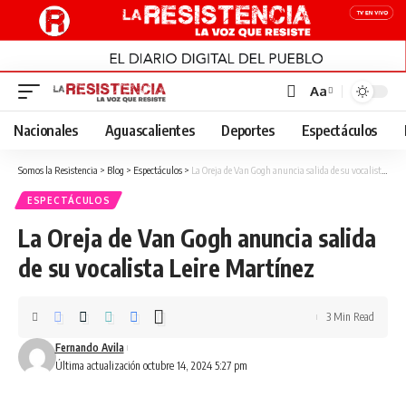
Aa
Font
Resizer
Nacionales
Aguascalientes
Deportes
Espectáculos
Somos la Resistencia
>
Blog
>
Espectáculos
>
La Oreja de Van Gogh anuncia salida de su vocalista Leire Martínez
ESPECTÁCULOS
La Oreja de Van Gogh anuncia salida
de su vocalista Leire Martínez
3 Min Read
Fernando Avila
Última actualización octubre 14, 2024 5:27 pm