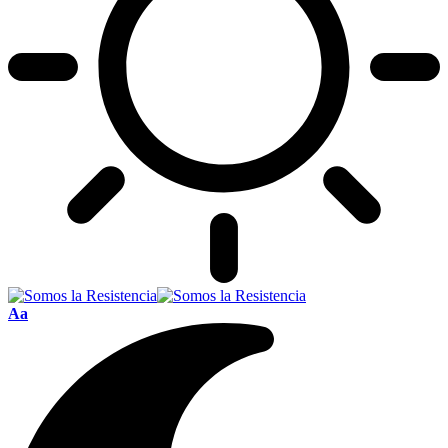
Font
Aa
Resizer