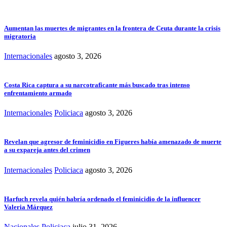
Aumentan las muertes de migrantes en la frontera de Ceuta durante la crisis
migratoria
Internacionales
agosto 3, 2026
Costa Rica captura a su narcotraficante más buscado tras intenso
enfrentamiento armado
Internacionales
Policiaca
agosto 3, 2026
Revelan que agresor de feminicidio en Figueres había amenazado de muerte
a su expareja antes del crimen
Internacionales
Policiaca
agosto 3, 2026
Harfuch revela quién habría ordenado el feminicidio de la influencer
Valeria Márquez
Nacionales
Policiaca
julio 31, 2026