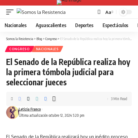
Aa
Font
Resizer
Nacionales
Aguascalientes
Deportes
Espectáculos
Somos la Resistencia
>
Blog
>
Congreso
>
El Senado de la República realiza hoy la primera tómbola judicial para seleccionar jueces
CONGRESO
NACIONALES
El Senado de la República realiza hoy
la primera tómbola judicial para
seleccionar jueces
3 Min Read
Letizia Franco
Última actualización octubre 12, 2024 5:20 pm
El Senado de la República realizará hoy un inédito proceso