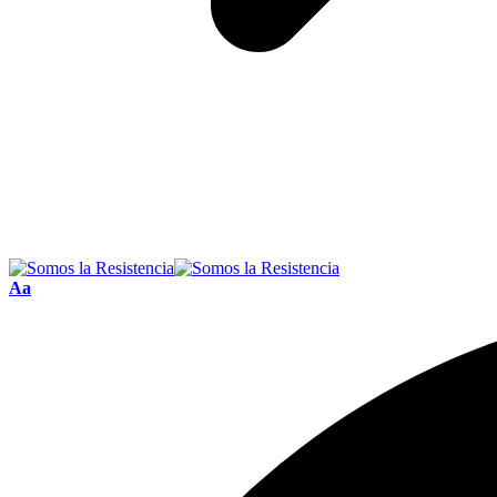
Font
Aa
Resizer