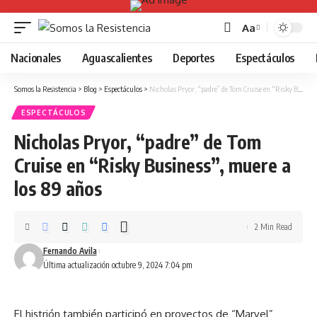
Aa
Font
Resizer
Nacionales
Aguascalientes
Deportes
Espectáculos
Somos la Resistencia
>
Blog
>
Espectáculos
>
Nicholas Pryor, “padre” de Tom Cruise en “Risky Business”, muere a los 89 años
ESPECTÁCULOS
Nicholas Pryor, “padre” de Tom
Cruise en “Risky Business”, muere a
los 89 años
2 Min Read
Fernando Avila
Última actualización octubre 9, 2024 7:04 pm
El histrión también participó en proyectos de “Marvel”