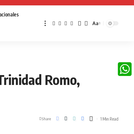
acionales
Aa
Font
Resizer
Trinidad Romo,
Whats
1 Min Read
Share