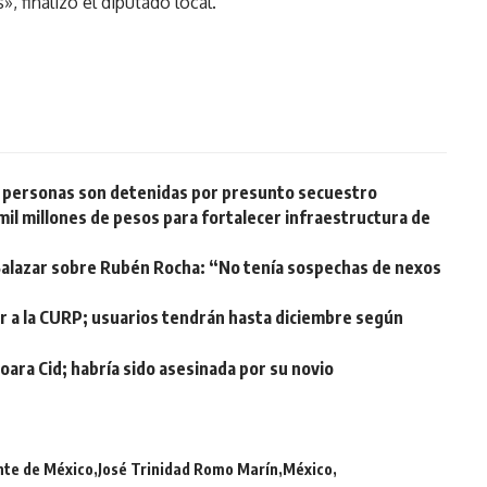
, finalizó el diputado local.
ro personas son detenidas por presunto secuestro
mil millones de pesos para fortalecer infraestructura de
alazar sobre Rubén Rocha: “No tenía sospechas de nexos
lar a la CURP; usuarios tendrán hasta diciembre según
ara Cid; habría sido asesinada por su novio
nte de México
José Trinidad Romo Marín
México