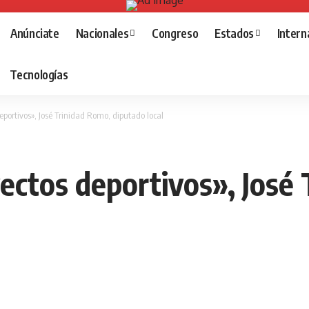
Anúnciate
Nacionales
Congreso
Estados
Intern
Tecnologías
eportivos», José Trinidad Romo, diputado local
ectos deportivos», José 