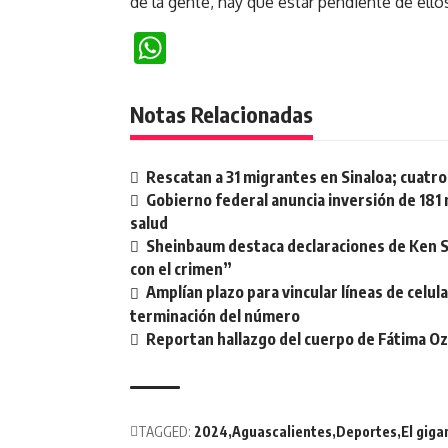
de la gente, hay que estar pendiente de ellos»
WhatsApp
Notas Relacionadas
Rescatan a 31 migrantes en Sinaloa; cuat
Gobierno federal anuncia inversión de 181 
salud
Sheinbaum destaca declaraciones de Ken S
con el crimen”
Amplían plazo para vincular líneas de celu
terminación del número
Reportan hallazgo del cuerpo de Fátima Ozo
TAGGED:
2024
Aguascalientes
Deportes
El giga