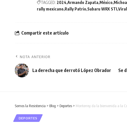
TAGGED:
2024
Armando Zapata
México
Michoa
rally mexicano
Rally Patrio
Subaru WRX STI
Viral
Compartir este artículo
NOTA ANTERIOR
La derecha que derrotó López Obrador
Se d
Somos la Resistencia
>
Blog
>
Deportes
>
Monterrey da la bienvenida a la 
DEPORTES