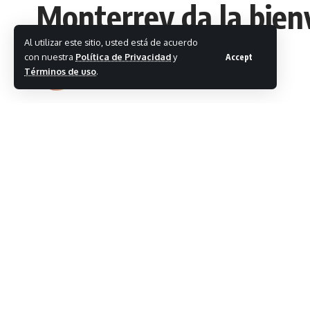
Monterrey da la bien
Al utilizar este sitio, usted está de acuerdo
con nuestra
Política de Privacidad
y
Accept
Letizia Franco
Términos de uso
.
Última actualización septiembre 20, 2024 2:25 am