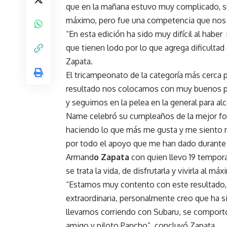
que en la mañana estuvo muy complicado, sup
máximo, pero fue una competencia que nos p
“En esta edición ha sido muy difícil al habe
que tienen lodo por lo que agrega dificulta
Zapata.
El tricampeonato de la categoría más cerca 
resultado nos colocamos con muy buenos pu
y seguimos en la pelea en la general para al
Name celebró su cumpleaños de la mejor form
haciendo lo que más me gusta y me siento 
por todo el apoyo que me han dado durante 
Armand
o Zapata
con quien llevo 19 tempora
se trata la vida, de disfrutarla y vivirla al m
“Estamos muy contento con este resultado
extraordinaria, personalmente creo que ha s
llevamos corriendo con Subaru, se comportó 
amigo y piloto Pancho”, concluyó Zapata.