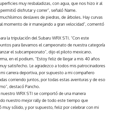
erficies muy resbaladizas, con agua, que nos hizo ir al
ermitió disfrutar y correr”, señaló Name.
r muchísimos deslaves de piedras, de árboles. Hay curvas
d al momento de ir manejando a gran velocidad”, comentó
para la tripulación del Subaru WRX STI. “Con este
ntos para llevarnos el campeonato de nuestra categoría
canzar el subcampeonato”, dijo el piloto mexicano.
a, en el podium. “Estoy feliz de llegar a mis 40 años
muy satisfecho. Le agradezco a todos mis patrocinadores
mi carrera deportiva, por supuesto a mi compañero
das corriendo juntos, por todas estas aventuras y de eso
áximo”, destacó Pancho.
, nuestro WRX STI se comportó de una manera
ido nuestro mejor rally de todo este tiempo que
muy sólido, y por supuesto, feliz por celebrar con mi