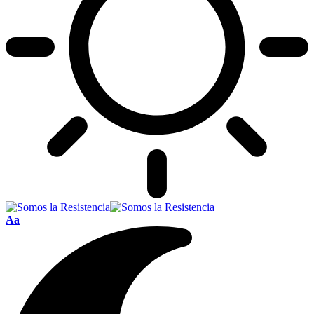
Font
Aa
Resizer