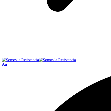
Font
Aa
Resizer