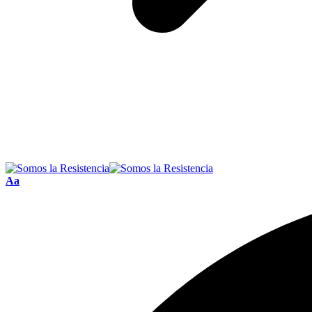
Font
Aa
Resizer