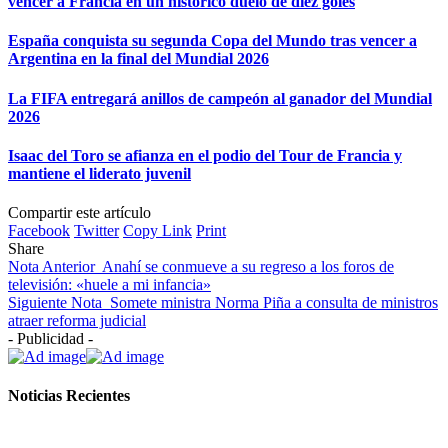
vencer a Francia en un histórico duelo de diez goles
España conquista su segunda Copa del Mundo tras vencer a
Argentina en la final del Mundial 2026
La FIFA entregará anillos de campeón al ganador del Mundial
2026
Isaac del Toro se afianza en el podio del Tour de Francia y
mantiene el liderato juvenil
Compartir este artículo
Facebook
Twitter
Copy Link
Print
Share
Nota Anterior
Anahí se conmueve a su regreso a los foros de
televisión: «huele a mi infancia»
Siguiente Nota
Somete ministra Norma Piña a consulta de ministros
atraer reforma judicial
- Publicidad -
Noticias Recientes