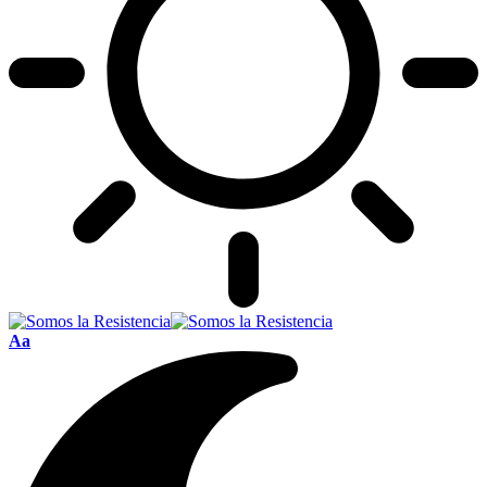
Font
Aa
Resizer