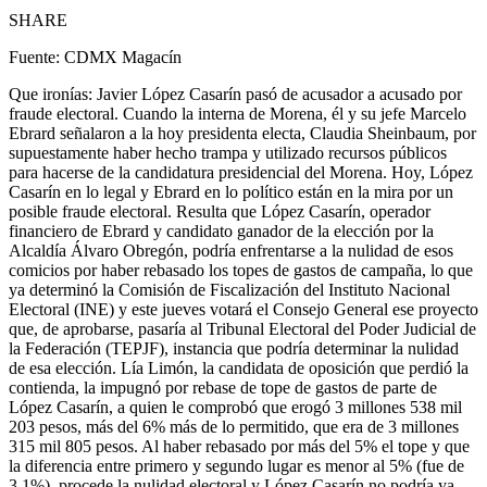
SHARE
Fuente: CDMX Magacín
Que ironías: Javier López Casarín pasó de acusador a acusado por
fraude electoral. Cuando la interna de Morena, él y su jefe Marcelo
Ebrard señalaron a la hoy presidenta electa, Claudia Sheinbaum, por
supuestamente haber hecho trampa y utilizado recursos públicos
para hacerse de la candidatura presidencial del Morena. Hoy, López
Casarín en lo legal y Ebrard en lo político están en la mira por un
posible fraude electoral. Resulta que López Casarín, operador
financiero de Ebrard y candidato ganador de la elección por la
Alcaldía Álvaro Obregón, podría enfrentarse a la nulidad de esos
comicios por haber rebasado los topes de gastos de campaña, lo que
ya determinó la Comisión de Fiscalización del Instituto Nacional
Electoral (INE) y este jueves votará el Consejo General ese proyecto
que, de aprobarse, pasaría al Tribunal Electoral del Poder Judicial de
la Federación (TEPJF), instancia que podría determinar la nulidad
de esa elección. Lía Limón, la candidata de oposición que perdió la
contienda, la impugnó por rebase de tope de gastos de parte de
López Casarín, a quien le comprobó que erogó 3 millones 538 mil
203 pesos, más del 6% más de lo permitido, que era de 3 millones
315 mil 805 pesos. Al haber rebasado por más del 5% el tope y que
la diferencia entre primero y segundo lugar es menor al 5% (fue de
3.1%), procede la nulidad electoral y López Casarín no podría ya