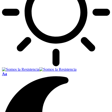
Font
Aa
Resizer