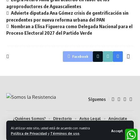
agroproductores de Aguascalientes
Advierte diputada Ana Gómez crisis de gentrificación sin
precedentes por nueva reforma urbana del PAN
Nombran a Elisa Figueroa como Delegada Nacional para el
Proceso Electoral 2027 del Partido Verde
Facebook
Síguenos
¿Quiénes Somos?
Directorio
Aviso Legal
Anúnciate
Contáctanos:
Código de Ética
Newsletter
Al utilizar este sitio, usted está de acuerdo con nuestra
Accept
Política de Privacidad
y
Términos de uso
.
© 2024 Somos la Resistencia. Algunos Derechos Reservados.