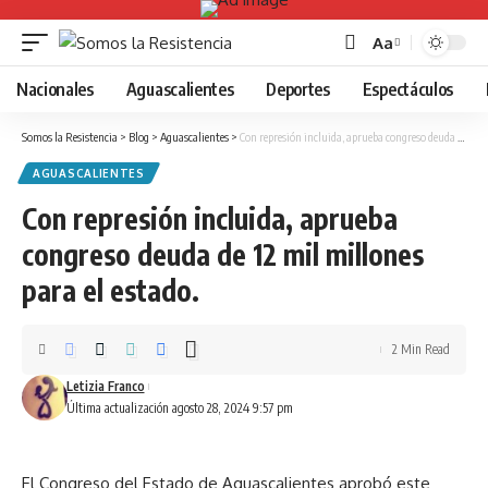
Aa
Font
Resizer
Nacionales
Aguascalientes
Deportes
Espectáculos
Somos la Resistencia
>
Blog
>
Aguascalientes
>
Con represión incluida, aprueba congreso deuda de 12 mil millones para el estado.
AGUASCALIENTES
Con represión incluida, aprueba
congreso deuda de 12 mil millones
para el estado.
2 Min Read
Letizia Franco
Última actualización agosto 28, 2024 9:57 pm
El Congreso del Estado de Aguascalientes aprobó este