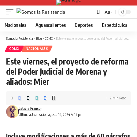
Aa
Font
Resizer
Nacionales
Aguascalientes
Deportes
Espectáculos
Somos la Resistencia
>
Blog
>
CDMX
>
Este viernes, el proyecto de reforma del Poder Judicial de Morena y aliados: Mier
CDMX
NACIONALES
Este viernes, el proyecto de reforma
del Poder Judicial de Morena y
aliados: Mier
2 Min Read
Letizia Franco
Última actualización agosto 16, 2024 4:45 pm
Incluye modificaciones a más de 60 párrafos