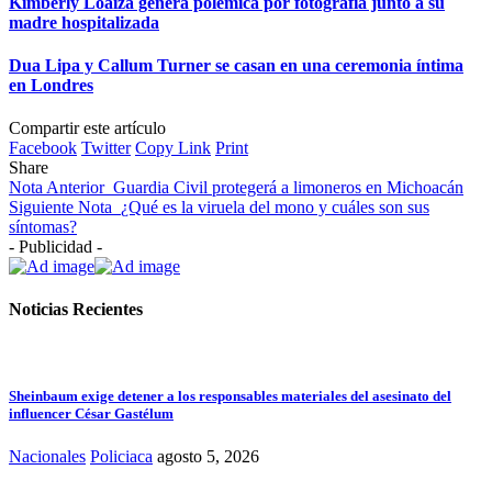
Kimberly Loaiza genera polémica por fotografía junto a su
madre hospitalizada
Dua Lipa y Callum Turner se casan en una ceremonia íntima
en Londres
Compartir este artículo
Facebook
Twitter
Copy Link
Print
Share
Nota Anterior
Guardia Civil protegerá a limoneros en Michoacán
Siguiente Nota
¿Qué es la viruela del mono y cuáles son sus
síntomas?
- Publicidad -
Noticias Recientes
Sheinbaum exige detener a los responsables materiales del asesinato del
influencer César Gastélum
Nacionales
Policiaca
agosto 5, 2026