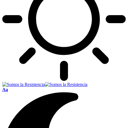
Font
Aa
Resizer