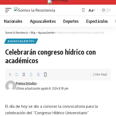
Aa
Font
Resizer
Nacionales
Aguascalientes
Deportes
Espectáculos
Somos la Resistencia
>
Blog
>
Aguascalientes
>
Celebrarán congreso hídrico con académicos
AGUASCALIENTES
Celebrarán congreso hídrico con
académicos
2 Min Read
Prensa Estados
Última actualización agosto 8, 2024 8:39 pm
El día de hoy se dio a conocer la convocatoria para la
celebración del “Congreso Hídrico Universitario”