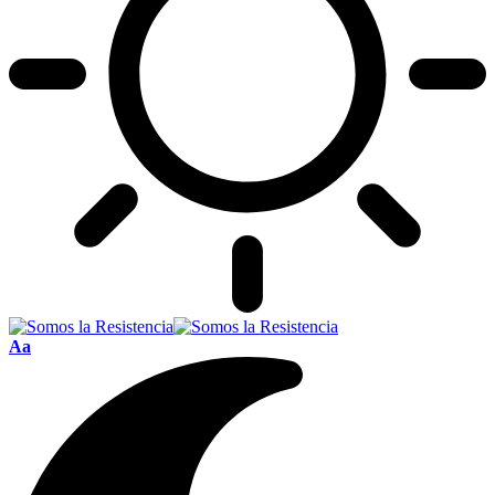
Font
Aa
Resizer