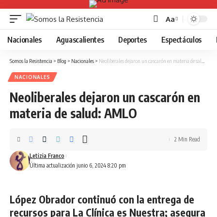
Aa
Font
Resizer
Nacionales
Aguascalientes
Deportes
Espectáculos
Somos la Resistencia
>
Blog
>
Nacionales
>
Neoliberales dejaron un cascarón en materia de salud: AMLO
NACIONALES
Neoliberales dejaron un cascarón en
materia de salud: AMLO
2 Min Read
Letizia Franco
Última actualización junio 6, 2024 8:20 pm
López Obrador continuó con la entrega de
recursos para La Clínica es Nuestra; asegura