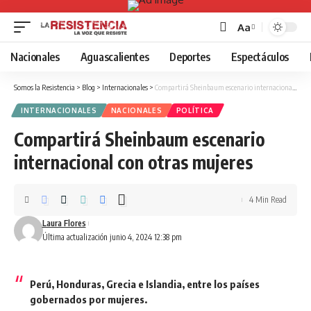
Aa
Font
Resizer
Nacionales
Aguascalientes
Deportes
Espectáculos
Somos la Resistencia
>
Blog
>
Internacionales
>
Compartirá Sheinbaum escenario internacional con otras mujeres
INTERNACIONALES
NACIONALES
POLÍTICA
Compartirá Sheinbaum escenario
internacional con otras mujeres
4 Min Read
Laura Flores
Última actualización junio 4, 2024 12:38 pm
Perú, Honduras, Grecia e Islandia, entre los países
gobernados por mujeres.