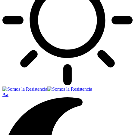
Font
Aa
Resizer