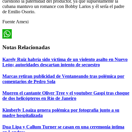
cuestionó la paternidad del productor, ya que supuestamente la
cubana mantuvo un romance con Bobby Larios y él sería el padre
de Emilio Osorio.
Fuente Amexi
WhatsApp
Notas Relacionadas
Karely Ruiz habría sido víctima de un violento asalto en Nuevo
León; autoridades descartan intento de secuestro
Marcas retiran publicidad de Ventaneando tras polémica por
comentarios de Pedro Sola
Mueren el cantante Oliver Tree y el youtuber Gaspi tras choque
de dos helicópteros en Río de Janeiro
Kimberly Loaiza genera polémica por fotografía junto a su
madre hospitalizada
Dua Lipa y Callum Turner se casan en una ceremonia íntima