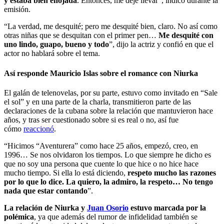
y estaba bien enojada
. Entonces, me dejé llevar”, indicó durante la
emisión.
“La verdad, me desquité; pero me desquité bien, claro. No así como
otras niñas que se desquitan con el primer pen…
Me desquité con
uno lindo, guapo, bueno y todo
”, dijo la actriz y confió en que el
actor no hablará sobre el tema.
Así responde Mauricio Islas sobre el romance con Niurka
El galán de telenovelas, por su parte, estuvo como invitado en “Sale
el sol” y en una parte de la charla, transmitieron parte de las
declaraciones de la cubana sobre la relación que mantuvieron hace
años, y tras ser cuestionado sobre si es real o no, así fue
cómo
reaccionó
.
“Hicimos “Aventurera” como hace 25 años, empezó, creo, en
1996… Se nos olvidaron los tiempos. Lo que siempre he dicho es
que no soy una persona que cuente lo que hice o no hice hace
mucho tiempo. Si ella lo está diciendo,
respeto mucho las razones
por lo que lo dice. La quiero, la admiro, la respeto… No tengo
nada que estar contando
”.
La relación de Niurka y
Juan Osorio
estuvo marcada por la
polémica
, ya que además del rumor de infidelidad también se