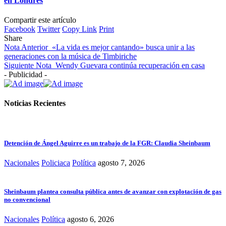
en Londres
Compartir este artículo
Facebook
Twitter
Copy Link
Print
Share
Nota Anterior
«La vida es mejor cantando» busca unir a las
generaciones con la música de Timbiriche
Siguiente Nota
Wendy Guevara continúa recuperación en casa
- Publicidad -
Noticias Recientes
Detención de Ángel Aguirre es un trabajo de la FGR: Claudia Sheinbaum
Nacionales
Policiaca
Política
agosto 7, 2026
Sheinbaum plantea consulta pública antes de avanzar con explotación de gas
no convencional
Nacionales
Política
agosto 6, 2026