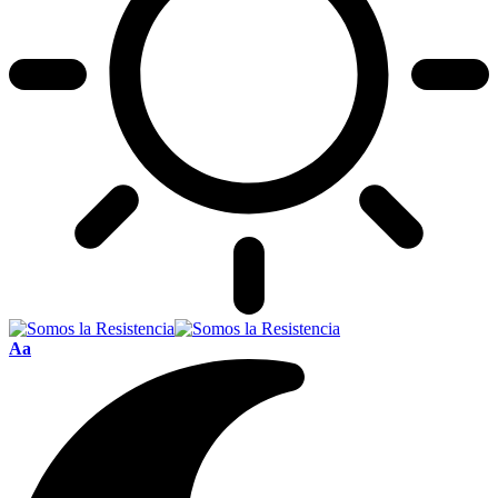
Font
Aa
Resizer