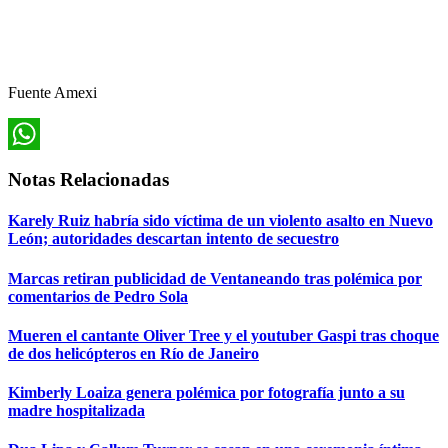
Fuente Amexi
WhatsApp
Notas Relacionadas
Karely Ruiz habría sido víctima de un violento asalto en Nuevo
León; autoridades descartan intento de secuestro
Marcas retiran publicidad de Ventaneando tras polémica por
comentarios de Pedro Sola
Mueren el cantante Oliver Tree y el youtuber Gaspi tras choque
de dos helicópteros en Río de Janeiro
Kimberly Loaiza genera polémica por fotografía junto a su
madre hospitalizada