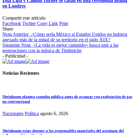
Dua Lipa y Callum Turner se casan en una ceremonia íntima
en Londres
Compartir este artículo
Facebook
Twitter
Copy Link
Print
Share
Nota Anterior
¿Cómo sería México si Estados Unidos no hubiera
anexado más de la mitad de su territorio en el siglo XIX?
Siguiente Nota
«La vida es mejor cantando» busca unir a las
generaciones con la música de Timbiriche
- Publicidad -
Noticias Recientes
Sheinbaum plantea consulta pública antes de avanzar con explotación de gas
no convencional
Nacionales
Política
agosto 6, 2026
Sheinbaum exige detener a los responsables materiales del asesinato del