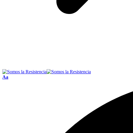
Font
Aa
Resizer